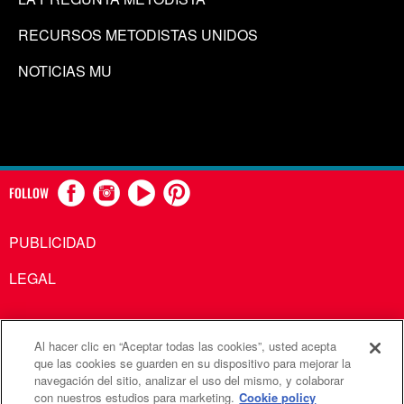
RECURSOS METODISTAS UNIDOS
NOTICIAS MU
FOLLOW
PUBLICIDAD
LEGAL
Al hacer clic en “Aceptar todas las cookies”, usted acepta
Comunicaciones Metodistas Unidas es una agencia de la
que las cookies se guarden en su dispositivo para mejorar la
navegación del sitio, analizar el uso del mismo, y colaborar
Iglesia Metodista Unida
con nuestros estudios para marketing.
Cookie policy