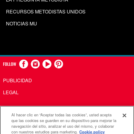
RECURSOS METODISTAS UNIDOS
NOTICIAS MU
FOLLOW
PUBLICIDAD
LEGAL
Al hacer clic en “Aceptar todas las cookies”, usted acepta
Comunicaciones Metodistas Unidas es una agencia de la
que las cookies se guarden en su dispositivo para mejorar la
navegación del sitio, analizar el uso del mismo, y colaborar
Iglesia Metodista Unida
con nuestros estudios para marketing.
Cookie policy