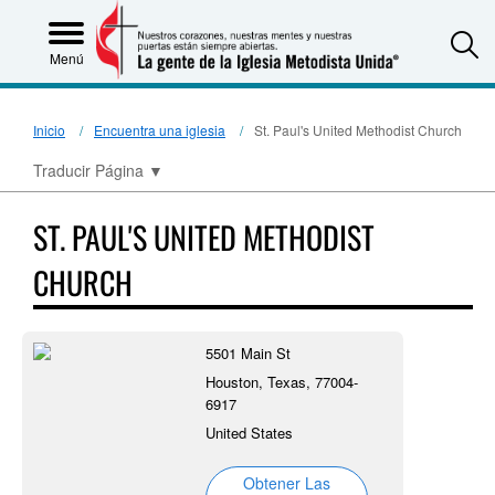
S
Menú
Inicio
Encuentra una iglesia
St. Paul's United Methodist Church
Traducir Página
▼
ST. PAUL'S UNITED METHODIST
CHURCH
5501 Main St
Houston, Texas, 77004-
6917
United States
Obtener Las