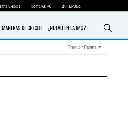
STAS UNIDOS
NOTICIAS MU
MYUMC
Sea
MANERAS DE CRECER
¿NUEVO EN LA IMU?
Traducir Página
▼