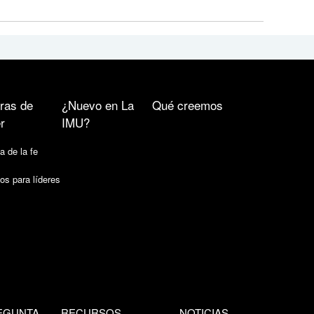
ras de
¿Nuevo en La
Qué creemos
r
IMU?
a de la fe
os para líderes
EGUNTA
RECURSOS
NOTICIAS