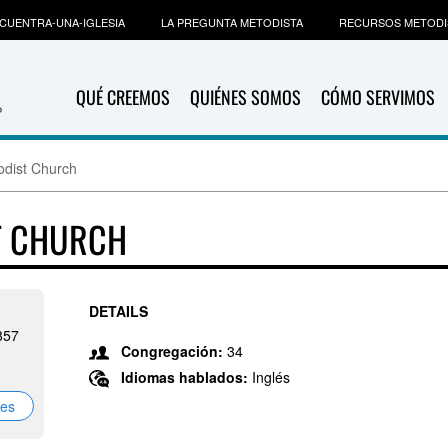
CUENTRA-UNA-IGLESIA
LA PREGUNTA METODISTA
RECURSOS METODI
QUÉ CREEMOS
QUIÉNES SOMOS
CÓMO SERVIMOS
odist Church
T CHURCH
DETAILS
857
Congregación:
34
Idiomas hablados:
Inglés
nes