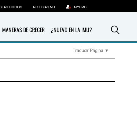
STAS UNIDOS
NOTICIAS MU
MYUMC
Sea
MANERAS DE CRECER
¿NUEVO EN LA IMU?
Traducir Página
▼