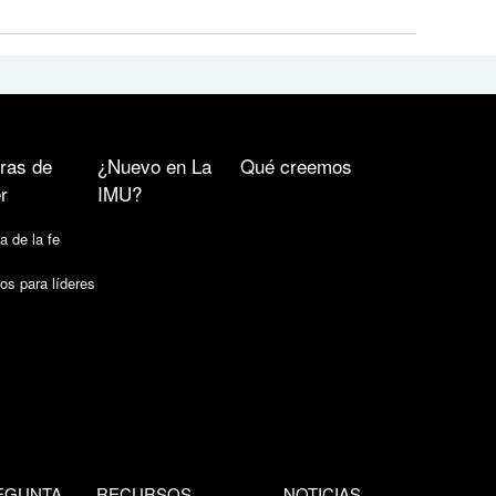
ras de
¿Nuevo en La
Qué creemos
r
IMU?
a de la fe
os para líderes
EGUNTA
RECURSOS
NOTICIAS