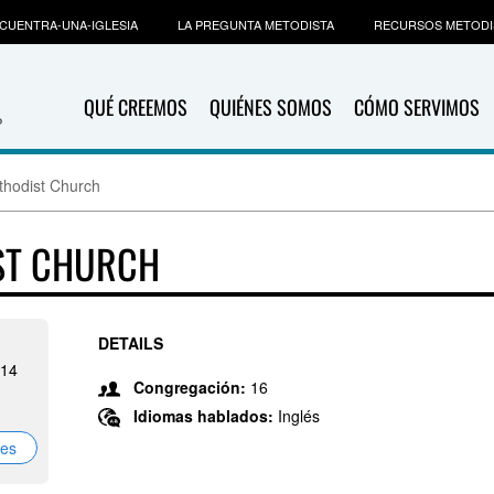
CUENTRA-UNA-IGLESIA
LA PREGUNTA METODISTA
RECURSOS METODI
QUÉ CREEMOS
QUIÉNES SOMOS
CÓMO SERVIMOS
thodist Church
ST CHURCH
DETAILS
214
Congregación:
16
Idiomas hablados:
Inglés
nes