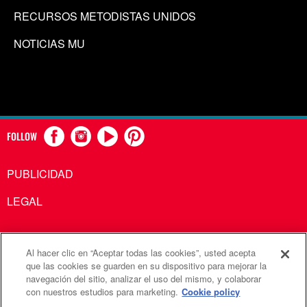
RECURSOS METODISTAS UNIDOS
NOTICIAS MU
FOLLOW
PUBLICIDAD
LEGAL
Al hacer clic en “Aceptar todas las cookies”, usted acepta
Comunicaciones Metodistas Unidas es una agencia de la
que las cookies se guarden en su dispositivo para mejorar la
navegación del sitio, analizar el uso del mismo, y colaborar
Iglesia Metodista Unida
con nuestros estudios para marketing.
Cookie policy
©2026
Comunicaciones Metodistas Unidas. Reservados