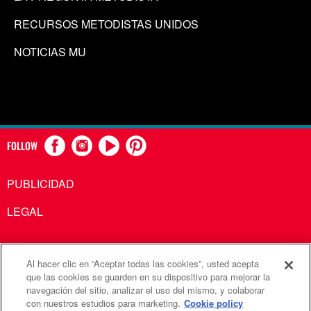
RECURSOS METODISTAS UNIDOS
NOTICIAS MU
FOLLOW
PUBLICIDAD
LEGAL
Al hacer clic en “Aceptar todas las cookies”, usted acepta
Comunicaciones Metodistas Unidas es una agencia de la
que las cookies se guarden en su dispositivo para mejorar la
navegación del sitio, analizar el uso del mismo, y colaborar
Iglesia Metodista Unida
con nuestros estudios para marketing.
Cookie policy