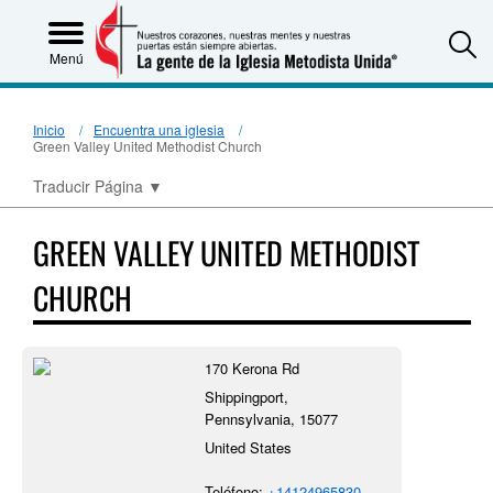
S
Menú
Inicio
Encuentra una iglesia
Green Valley United Methodist Church
Traducir Página
▼
GREEN VALLEY UNITED METHODIST
CHURCH
170 Kerona Rd
Shippingport,
Pennsylvania, 15077
United States
Teléfono:
+14124965830