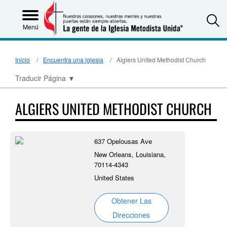
S
Menú
Inicio
Encuentra una iglesia
Algiers United Methodist Church
Traducir Página
▼
ALGIERS UNITED METHODIST CHURCH
637 Opelousas Ave
New Orleans, Louisiana,
70114-4343
United States
Obtener Las
Direcciones