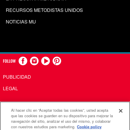
RECURSOS METODISTAS UNIDOS
NOTICIAS MU
FOLLOW
PUBLICIDAD
LEGAL
Al hacer clic en “Aceptar todas las cookies”, usted acepta
Comunicaciones Metodistas Unidas es una agencia de la
que las cookies se guarden en su dispositivo para mejorar la
navegación del sitio, analizar el uso del mismo, y colaborar
Iglesia Metodista Unida
con nuestros estudios para marketing.
Cookie policy