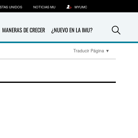
STAS UNIDOS
NOTICIAS MU
MYUMC
Sea
MANERAS DE CRECER
¿NUEVO EN LA IMU?
Traducir Página
▼