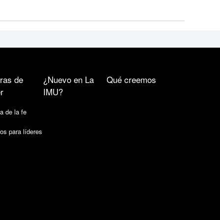
ras de
¿Nuevo en La
Qué creemos
r
IMU?
a de la fe
os para líderes