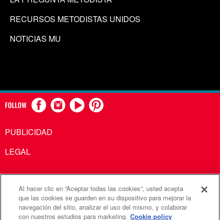
RECURSOS METODISTAS UNIDOS
NOTICIAS MU
FOLLOW
PUBLICIDAD
LEGAL
Al hacer clic en “Aceptar todas las cookies”, usted acepta
Comunicaciones Metodistas Unidas es una agencia de la
que las cookies se guarden en su dispositivo para mejorar la
navegación del sitio, analizar el uso del mismo, y colaborar
Iglesia Metodista Unida
con nuestros estudios para marketing.
Cookie policy