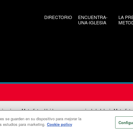
DIRECTORIO
ENCUENTRA-
LA PR
UNA-IGLESIA
METOD
icaciones Metodistas Unidas es una agencia de la Iglesia Metodista
ies se guarden en su dispositivo para mejorar la
026
Comunicaciones Metodistas Unidas. Reservados todos los dere
Configu
os estudios para marketing.
Cookie policy