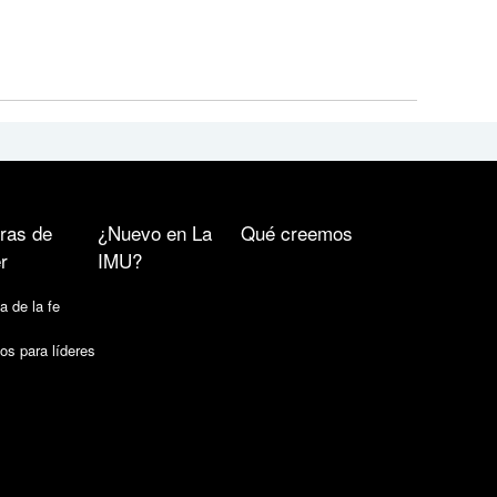
ras de
¿Nuevo en La
Qué creemos
r
IMU?
a de la fe
os para líderes