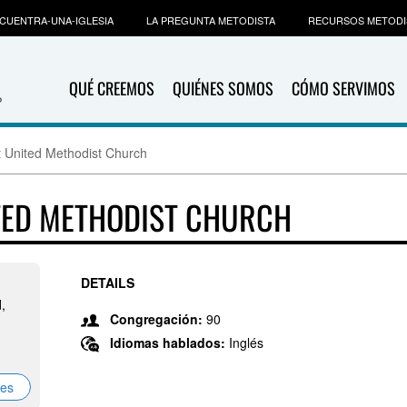
CUENTRA-UNA-IGLESIA
LA PREGUNTA METODISTA
RECURSOS METODI
QUÉ CREEMOS
QUIÉNES SOMOS
CÓMO SERVIMOS
t United Methodist Church
ITED METHODIST CHURCH
DETAILS
,
Congregación:
90
Idiomas hablados:
Inglés
nes