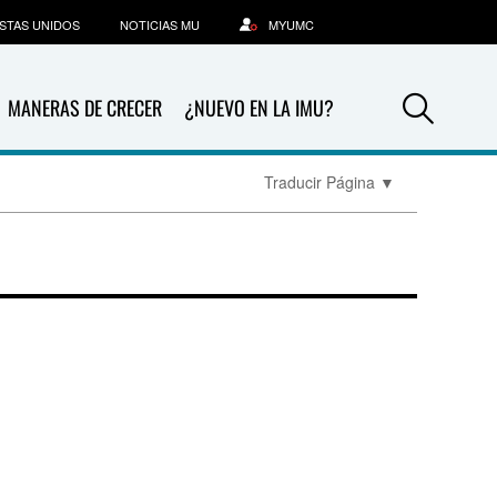
STAS UNIDOS
NOTICIAS MU
MYUMC
Sea
MANERAS DE CRECER
¿NUEVO EN LA IMU?
Traducir Página
▼