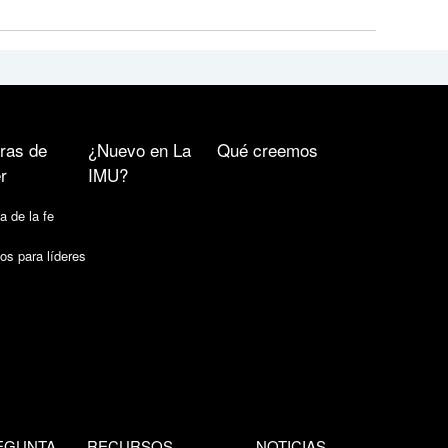
ras de
¿Nuevo en La
Qué creemos
r
IMU?
a de la fe
os para líderes
EGUNTA
RECURSOS
NOTICIAS