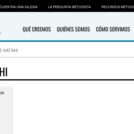
CUENTRA-UNA-IGLESIA
LA PREGUNTA METODISTA
RECURSOS METODI
QUÉ CREEMOS
QUIÉNES SOMOS
CÓMO SERVIMOS
BE KATSHI
HI
mbe