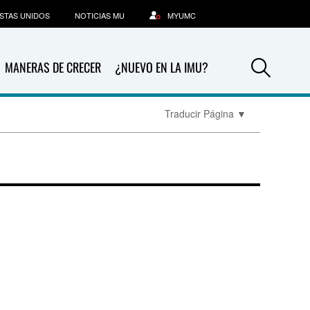
STAS UNIDOS
NOTICIAS MU
MYUMC
Sea
MANERAS DE CRECER
¿NUEVO EN LA IMU?
Traducir Página
▼