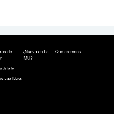
ras de
¿Nuevo en La
Qué creemos
r
IMU?
a de la fe
os para líderes