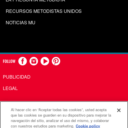
RECURSOS METODISTAS UNIDOS
NOTICIAS MU
FOLLOW
PUBLICIDAD
LEGAL
Al hacer clic en “Aceptar todas las cookies”, usted acepta
Comunicaciones Metodistas Unidas es una agencia de la
que las cookies se guarden en su dispositivo para mejorar la
navegación del sitio, analizar el uso del mismo, y colaborar
Iglesia Metodista Unida
con nuestros estudios para marketing.
Cookie policy