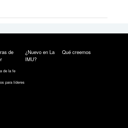
ras de
¿Nuevo en La
Qué creemos
r
IMU?
a de la fe
os para líderes