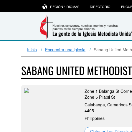
REGIÓN / IDIOMAS
DIRECTORIO
ENCUE
Inicio
Encuentra una iglesia
Sabang United Meth
SABANG UNITED METHODIS
Zone 1 Balanga St Corne
Zone 5 Pilapil St
Calabanga, Camarines Su
4405
Philippines
Obtener Las Direccio