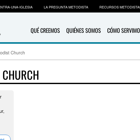
NTRA-UNA-IGLESIA
LA PREGUNTA METODISTA
RECURSOS METODISTA
QUÉ CREEMOS
QUIÉNES SOMOS
CÓMO SERVIMO
odist Church
T CHURCH
r
r,
nes