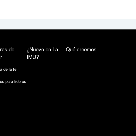
ras de
¿Nuevo en La
Qué creemos
r
IMU?
a de la fe
os para líderes