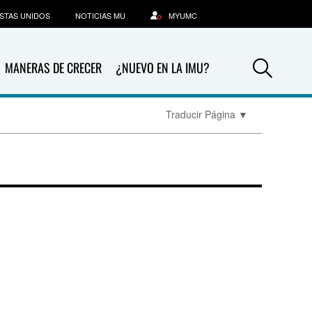
STAS UNIDOS
NOTICIAS MU
MYUMC
Sea
MANERAS DE CRECER
¿NUEVO EN LA IMU?
Traducir Página
▼