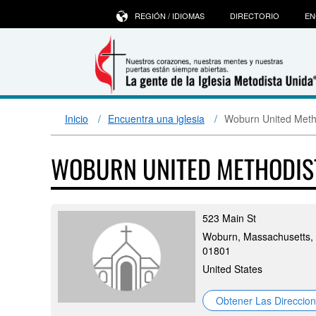
REGIÓN / IDIOMAS
DIRECTORIO
EN
Inicio
Encuentra una iglesia
Woburn United Meth
WOBURN UNITED METHODI
523 Main St
Woburn, Massachusetts,
01801
United States
Obtener Las Direccio