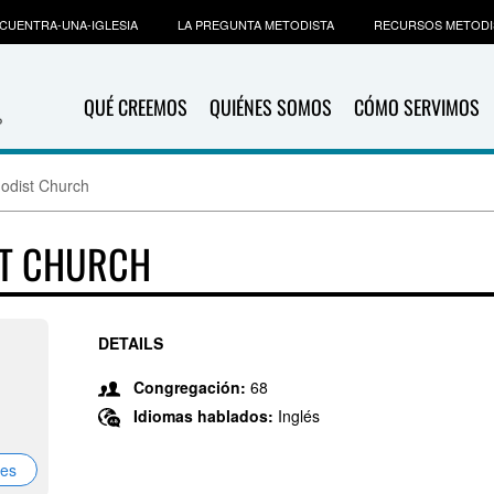
CUENTRA-UNA-IGLESIA
LA PREGUNTA METODISTA
RECURSOS METODI
QUÉ CREEMOS
QUIÉNES SOMOS
CÓMO SERVIMOS
odist Church
ST CHURCH
DETAILS
Congregación:
68
Idiomas hablados:
Inglés
nes