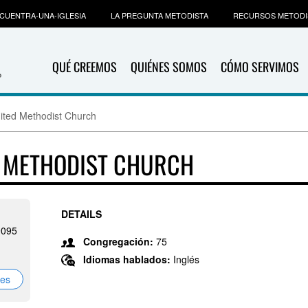
CUENTRA-UNA-IGLESIA
LA PREGUNTA METODISTA
RECURSOS METODI
QUÉ CREEMOS
QUIÉNES SOMOS
CÓMO SERVIMOS
nited Methodist Church
D METHODIST CHURCH
DETAILS
9095
Congregación:
75
Idiomas hablados:
Inglés
nes