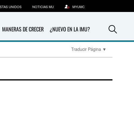
STAS UNIDOS
NOTICIAS MU
MYUMC
Sea
MANERAS DE CRECER
¿NUEVO EN LA IMU?
Traducir Página
▼