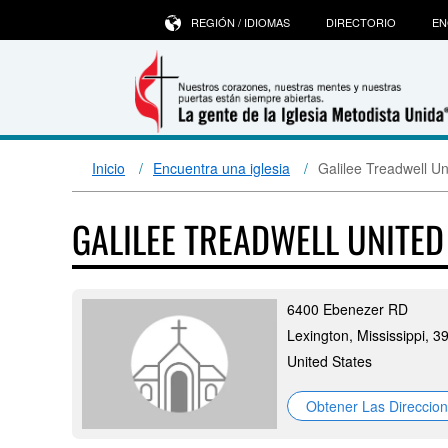
REGIÓN / IDIOMAS
DIRECTORIO
EN
Inicio
Encuentra una iglesia
Galilee Treadwell U
GALILEE TREADWELL UNITE
6400 Ebenezer RD
Lexington, Mississippi, 3
United States
Obtener Las Direccio