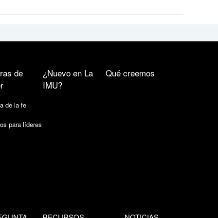
ras de
¿Nuevo en La
Qué creemos
r
IMU?
a de la fe
os para líderes
EGUNTA
RECURSOS
NOTICIAS