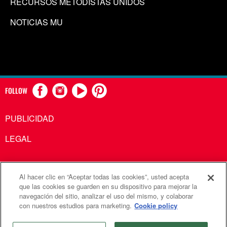
RECURSOS METODISTAS UNIDOS
NOTICIAS MU
FOLLOW
PUBLICIDAD
LEGAL
Al hacer clic en “Aceptar todas las cookies”, usted acepta
Comunicaciones Metodistas Unidas es una agencia de la
que las cookies se guarden en su dispositivo para mejorar la
navegación del sitio, analizar el uso del mismo, y colaborar
Iglesia Metodista Unida
con nuestros estudios para marketing.
Cookie policy
©2026
Comunicaciones Metodistas Unidas. Reservados
todos los derechos