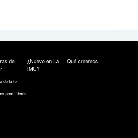
ras de
¿Nuevo en La
Qué creemos
r
IMU?
a de la fe
os para líderes