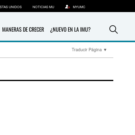
STAS UNIDOS
NOTICIAS MU
MYUMC
Sea
MANERAS DE CRECER
¿NUEVO EN LA IMU?
Traducir Página
▼