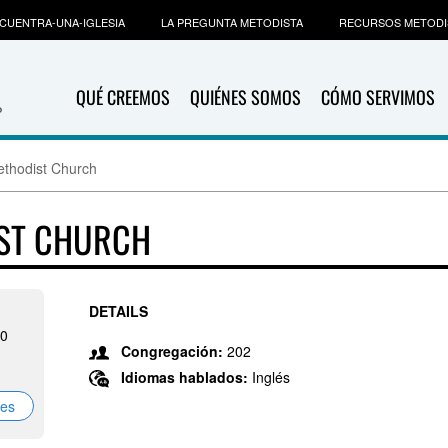
CUENTRA-UNA-IGLESIA
LA PREGUNTA METODISTA
RECURSOS METODI
QUÉ CREEMOS
QUIÉNES SOMOS
CÓMO SERVIMOS
thodist Church
IST CHURCH
DETAILS
50
Congregación:
202
Idiomas hablados:
Inglés
nes