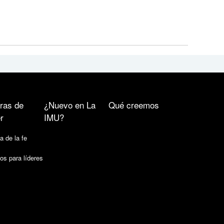
ras de
¿Nuevo en La
Qué creemos
r
IMU?
a de la fe
os para líderes