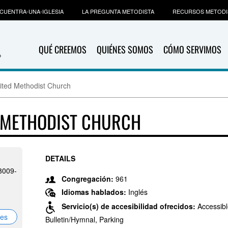
CUENTRA-UNA-IGLESIA
LA PREGUNTA METODISTA
RECURSOS METODI
QUÉ CREEMOS
QUIÉNES SOMOS
CÓMO SERVIMOS
ited Methodist Church
 METHODIST CHURCH
DETAILS
8009-
Congregación:
961
Idiomas hablados:
Inglés
Servicio(s) de accesibilidad ofrecidos:
Accessibl
nes
Bulletin/Hymnal, Parking