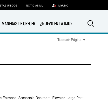
STAS UNIDOS
NOTICIAS MU
MYUMC
Sea
MANERAS DE CRECER
¿NUEVO EN LA IMU?
Traducir Página
▼
e Entrance, Accessible Restroom, Elevator, Large Print