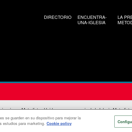
DIRECTORIO
ENCUENTRA-
LA PR
UNA-IGLESIA
METOD
icaciones Metodistas Unidas es una agencia de la Iglesia Metodista
ies se guarden en su dispositivo para mejorar la
026
Comunicaciones Metodistas Unidas. Reservados todos los dere
Configu
os estudios para marketing.
Cookie policy