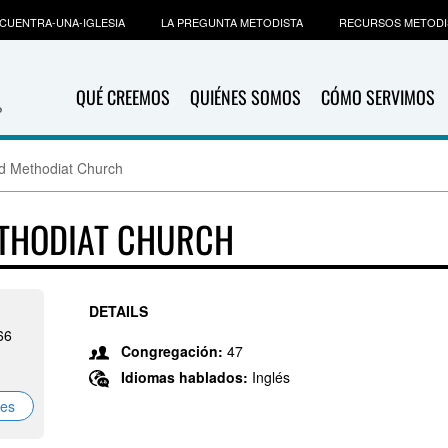
CUENTRA-UNA-IGLESIA
LA PREGUNTA METODISTA
RECURSOS METODI
QUÉ CREEMOS
QUIÉNES SOMOS
CÓMO SERVIMOS
ed Methodiat Church
ETHODIAT CHURCH
DETAILS
66
Congregación:
47
Idiomas hablados:
Inglés
nes