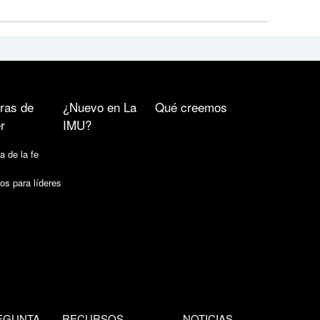
ras de
¿Nuevo en La
Qué creemos
r
IMU?
a de la fe
os para líderes
EGUNTA
RECURSOS
NOTICIAS