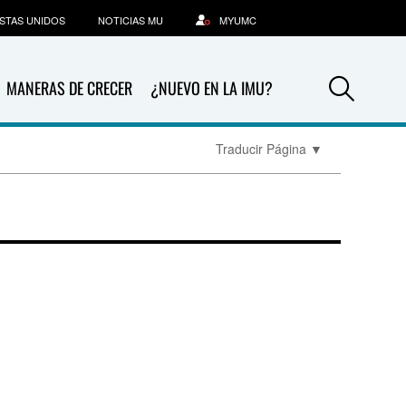
STAS UNIDOS
NOTICIAS MU
MYUMC
Sea
MANERAS DE CRECER
¿NUEVO EN LA IMU?
Traducir Página
▼