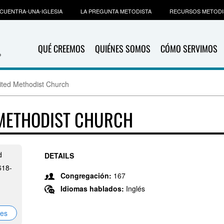
CUENTRA-UNA-IGLESIA
LA PREGUNTA METODISTA
RECURSOS METODI
QUÉ CREEMOS
QUIÉNES SOMOS
CÓMO SERVIMOS
ited Methodist Church
 METHODIST CHURCH
d
DETAILS
618-
Congregación:
167
Idiomas hablados:
Inglés
nes