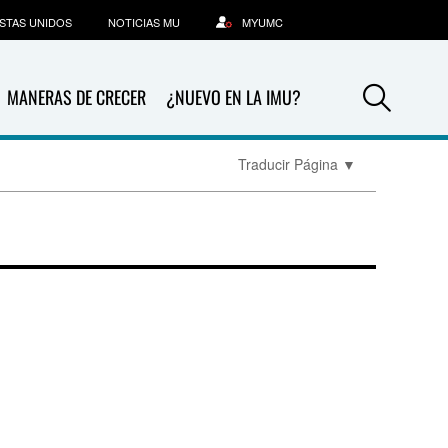
STAS UNIDOS
NOTICIAS MU
MYUMC
Sea
MANERAS DE CRECER
¿NUEVO EN LA IMU?
Traducir Página
▼