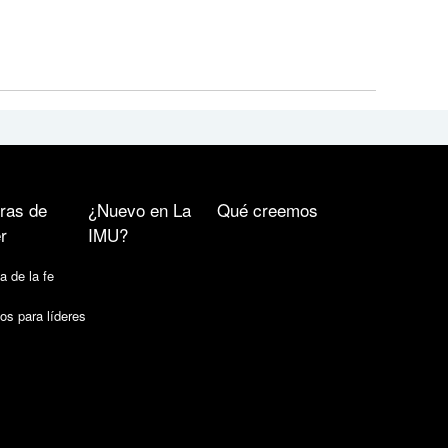
ras de
¿Nuevo en La
Qué creemos
r
IMU?
a de la fe
os para líderes