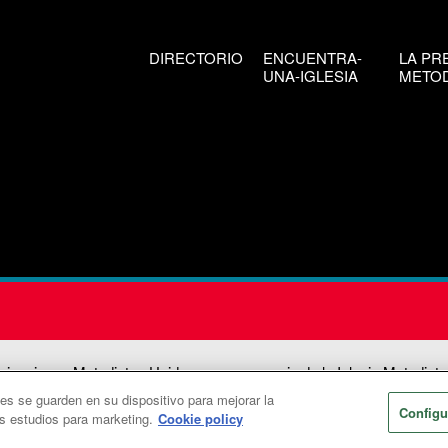
DIRECTORIO
ENCUENTRA-
LA PR
UNA-IGLESIA
METOD
icaciones Metodistas Unidas es una agencia de la Iglesia Metodista
ies se guarden en su dispositivo para mejorar la
026
Comunicaciones Metodistas Unidas. Reservados todos los dere
Configu
os estudios para marketing.
Cookie policy