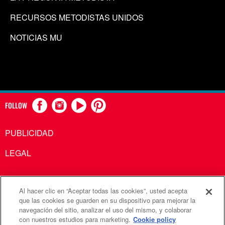
RECURSOS METODISTAS UNIDOS
NOTICIAS MU
FOLLOW
PUBLICIDAD
LEGAL
Al hacer clic en “Aceptar todas las cookies”, usted acepta
Comunicaciones Metodistas Unidas es una agencia de la
que las cookies se guarden en su dispositivo para mejorar la
navegación del sitio, analizar el uso del mismo, y colaborar
Iglesia Metodista Unida
con nuestros estudios para marketing.
Cookie policy