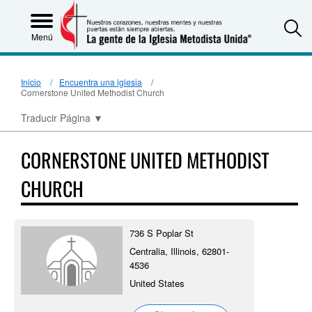
S
Menú
Inicio
Encuentra una iglesia
Cornerstone United Methodist Church
Traducir Página
▼
CORNERSTONE UNITED METHODIST
CHURCH
736 S Poplar St
Centralia, Illinois, 62801-
4536
United States