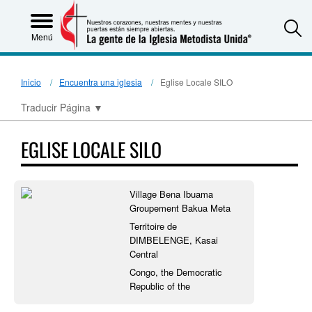
S
Menú
Inicio
Encuentra una iglesia
Eglise Locale SILO
Traducir Página
▼
EGLISE LOCALE SILO
Village Bena Ibuama
Groupement Bakua Meta
Territoire de
DIMBELENGE, Kasai
Central
Congo, the Democratic
Republic of the