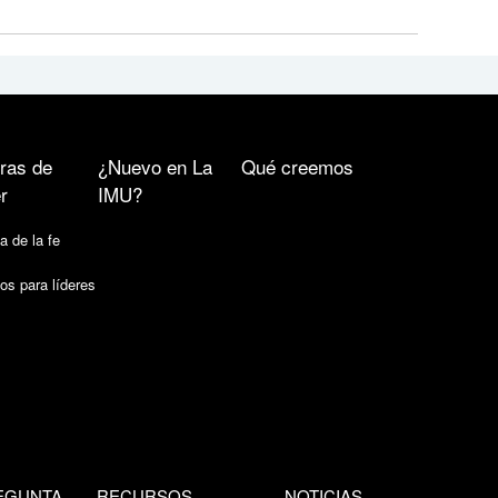
ras de
¿Nuevo en La
Qué creemos
r
IMU?
a de la fe
os para líderes
EGUNTA
RECURSOS
NOTICIAS