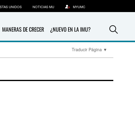
STAS UNIDOS
NOTICIAS MU
MYUMC
Sea
MANERAS DE CRECER
¿NUEVO EN LA IMU?
Traducir Página
▼