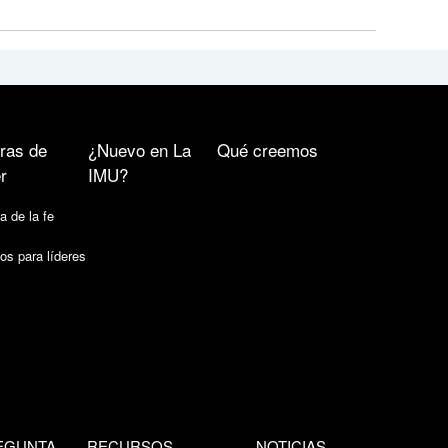
ras de
¿Nuevo en La
Qué creemos
r
IMU?
a de la fe
os para líderes
EGUNTA
RECURSOS
NOTICIAS