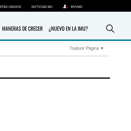
STAS UNIDOS
NOTICIAS MU
MYUMC
Sea
MANERAS DE CRECER
¿NUEVO EN LA IMU?
Traducir Página
▼