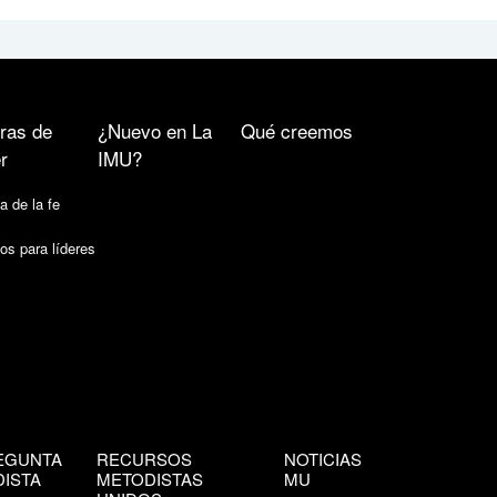
ras de
¿Nuevo en La
Qué creemos
r
IMU?
a de la fe
os para líderes
EGUNTA
RECURSOS
NOTICIAS
ISTA
METODISTAS
MU