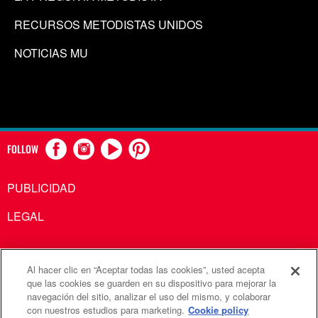
RECURSOS METODISTAS UNIDOS
NOTICIAS MU
FOLLOW
PUBLICIDAD
LEGAL
Al hacer clic en “Aceptar todas las cookies”, usted acepta
Comunicaciones Metodistas Unidas es una agencia de la
que las cookies se guarden en su dispositivo para mejorar la
navegación del sitio, analizar el uso del mismo, y colaborar
Iglesia Metodista Unida
con nuestros estudios para marketing.
Cookie policy