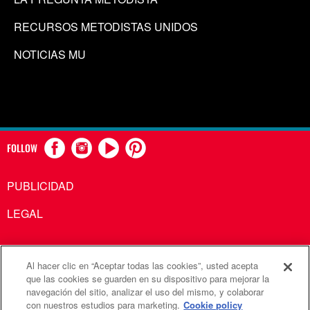
RECURSOS METODISTAS UNIDOS
NOTICIAS MU
FOLLOW
PUBLICIDAD
LEGAL
Al hacer clic en “Aceptar todas las cookies”, usted acepta
Comunicaciones Metodistas Unidas es una agencia de la
que las cookies se guarden en su dispositivo para mejorar la
navegación del sitio, analizar el uso del mismo, y colaborar
Iglesia Metodista Unida
con nuestros estudios para marketing.
Cookie policy