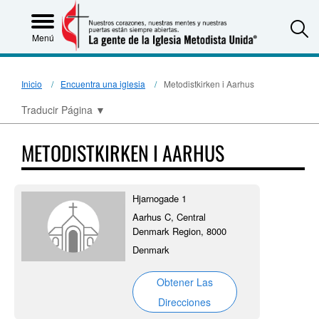
S
Menú
Inicio
Encuentra una iglesia
Metodistkirken i Aarhus
Traducir Página
▼
METODISTKIRKEN I AARHUS
Hjarnogade 1
Aarhus C, Central
Denmark Region, 8000
Denmark
Obtener Las
Direcciones