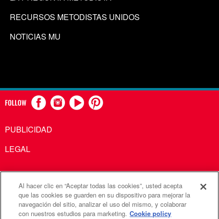
RECURSOS METODISTAS UNIDOS
NOTICIAS MU
FOLLOW
PUBLICIDAD
LEGAL
Al hacer clic en “Aceptar todas las cookies”, usted acepta
Comunicaciones Metodistas Unidas es una agencia de la
que las cookies se guarden en su dispositivo para mejorar la
navegación del sitio, analizar el uso del mismo, y colaborar
Iglesia Metodista Unida
con nuestros estudios para marketing.
Cookie policy