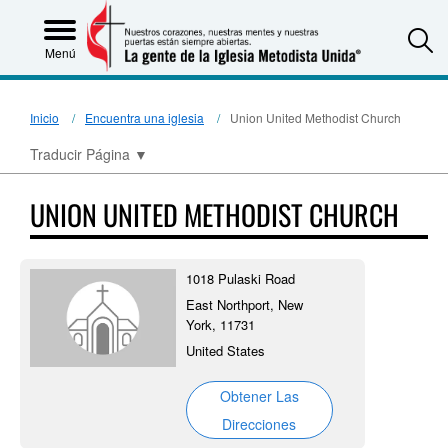
S
Menú
Inicio
Encuentra una iglesia
Union United Methodist Church
Traducir Página
▼
UNION UNITED METHODIST CHURCH
1018 Pulaski Road
East Northport, New
York, 11731
United States
Obtener Las
Direcciones