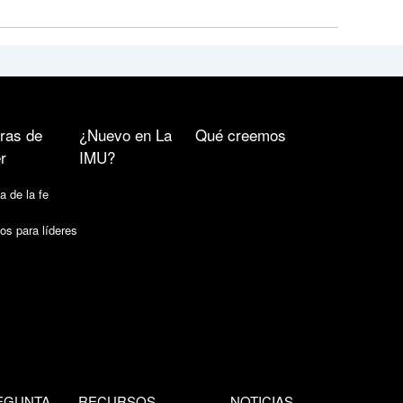
ras de
¿Nuevo en La
Qué creemos
r
IMU?
a de la fe
os para líderes
EGUNTA
RECURSOS
NOTICIAS