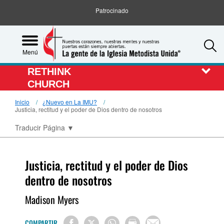
Patrocinado
S
Menú
RETHINK
CHURCH
Inicio
¿Nuevo en La IMU?
Justicia, rectitud y el poder de Dios dentro de nosotros
Traducir Página
▼
Justicia, rectitud y el poder de Dios
dentro de nosotros
Madison Myers
COMPARTIR