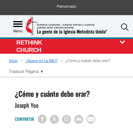
Patrocinado
S
Menú
RETHINK
CHURCH
Inicio
¿Nuevo en La IMU?
¿Cómo y cuánto debo orar?
Traducir Página
▼
¿Cómo y cuánto debo orar?
Joseph Yoo
COMPARTIR