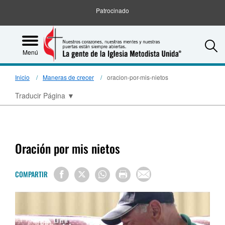
Patrocinado
S
Menú
Inicio
Maneras de crecer
oracion-por-mis-nietos
Traducir Página
▼
Oración por mis nietos
COMPARTIR