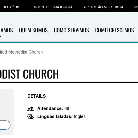
DIRECTÓRIO
ENCONTRE UMA IGREJA
A QUESTÃO METODISTA
N
ITAMOS
QUEM SOMOS
COMO SERVIMOS
COMO CRESCEMOS
nited Methodist Church
ODIST CHURCH
DETAILS
Attendance:
38
Línguas faladas:
Inglês