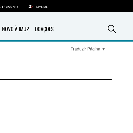
OTÍCIAS MU
MYUMC
Sea
NOVO À IMU?
DOAÇÕES
Traduzir Página
▼