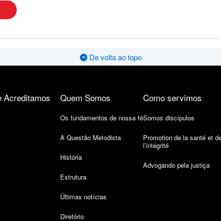
De volta ao topo
 Acreditamos
Quem Somos
Como servimos
Os fundamentos de nossa fé
Somos discípulos
A Questão Metodista
Promotion de la santé et d
l’intégrité
História
Advogando pela justiça
Estrutura
Últimas notícias
Diretório