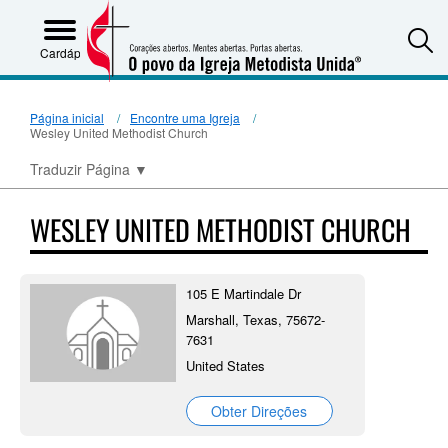
S
Cardápio
Página inicial
Encontre uma Igreja
Wesley United Methodist Church
Traduzir Página
▼
WESLEY UNITED METHODIST CHURCH
105 E Martindale Dr
Marshall, Texas, 75672-
7631
United States
Obter Direções