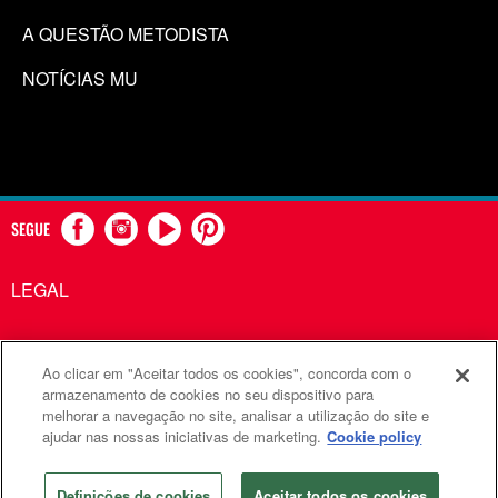
A QUESTÃO METODISTA
NOTÍCIAS MU
SEGUE
LEGAL
Ao clicar em "Aceitar todos os cookies", concorda com o
Comunicações Metodistas Unidas é uma agência da Igreja
armazenamento de cookies no seu dispositivo para
melhorar a navegação no site, analisar a utilização do site e
Metodista Unida
ajudar nas nossas iniciativas de marketing.
Cookie policy
©2026
Comunicações Metodistas Unidas. Todos os direitos
reservados
Definições de cookies
Aceitar todos os cookies