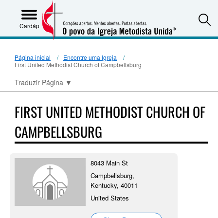
S
Cardápio
Página inicial
Encontre uma Igreja
First United Methodist Church of Campbellsburg
Traduzir Página
▼
FIRST UNITED METHODIST CHURCH OF
CAMPBELLSBURG
8043 Main St
Campbellsburg,
Kentucky, 40011
United States