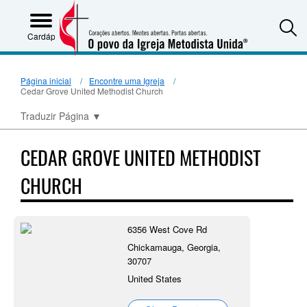
S
Cardápio
Página inicial
Encontre uma Igreja
Cedar Grove United Methodist Church
Traduzir Página
▼
CEDAR GROVE UNITED METHODIST
CHURCH
6356 West Cove Rd
Chickamauga, Georgia,
30707
United States