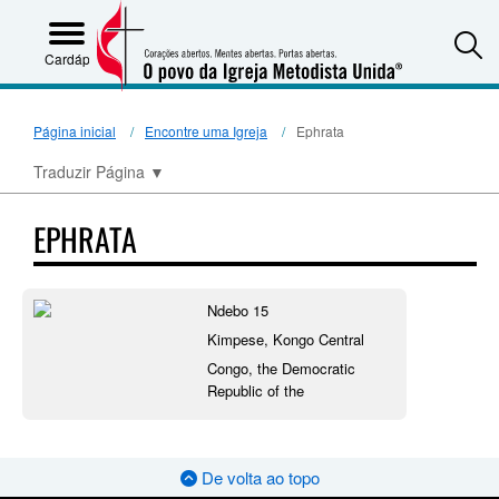
S
Cardápio
Página inicial
Encontre uma Igreja
Ephrata
Traduzir Página
▼
EPHRATA
Ndebo 15
Kimpese, Kongo Central
Congo, the Democratic
Republic of the
De volta ao topo