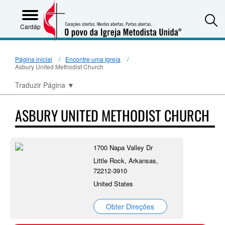
S
Cardápio
Página inicial
Encontre uma Igreja
Asbury United Methodist Church
Traduzir Página
▼
ASBURY UNITED METHODIST CHURCH
1700 Napa Valley Dr
Little Rock, Arkansas,
72212-3910
United States
Obter Direções