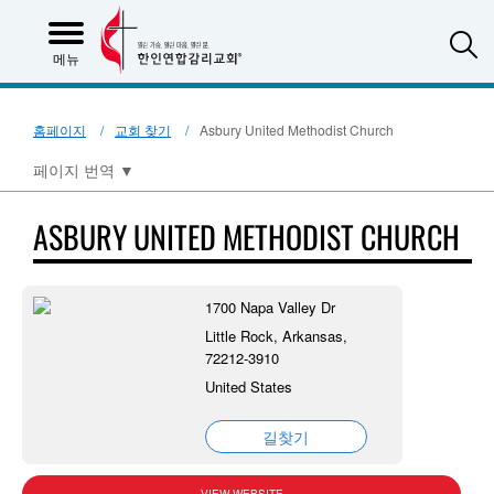
S
메뉴
홈페이지
교회 찾기
Asbury United Methodist Church
페이지 번역
▼
ASBURY UNITED METHODIST CHURCH
1700 Napa Valley Dr
Little Rock, Arkansas,
72212-3910
United States
길찾기