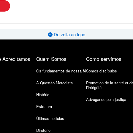
De volta ao topo
 Acreditamos
Quem Somos
Como servimos
Os fundamentos de nossa fé
Somos discípulos
A Questão Metodista
Promotion de la santé et d
l’intégrité
História
Advogando pela justiça
Estrutura
Últimas notícias
Diretório