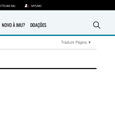
OTÍCIAS MU
MYUMC
Sea
NOVO À IMU?
DOAÇÕES
Traduzir Página
▼