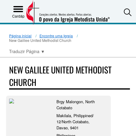
S
Cardápio
Página inicial
Encontre uma Igreja
New Galilee United Methodist Church
Traduzir Página
▼
NEW GALILEE UNITED METHODIST
CHURCH
Brgy Malongon, North
Cotabato
Makilala, Philippined/
12/North Cotabato,
Davao, 9401
Philippines