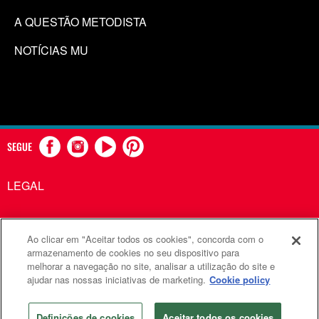
A QUESTÃO METODISTA
NOTÍCIAS MU
SEGUE
LEGAL
Ao clicar em "Aceitar todos os cookies", concorda com o
Comunicações Metodistas Unidas é uma agência da Igreja
armazenamento de cookies no seu dispositivo para
melhorar a navegação no site, analisar a utilização do site e
Metodista Unida
ajudar nas nossas iniciativas de marketing.
Cookie policy
©2026
Comunicações Metodistas Unidas. Todos os direitos
reservados
Definições de cookies
Aceitar todos os cookies