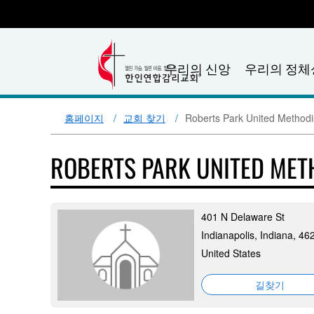
우리의 신앙
우리의 정체
홈페이지
교회 찾기
Roberts Park United Methodi
ROBERTS PARK UNITED ME
401 N Delaware St
Indianapolis, Indiana, 46
United States
길찾기