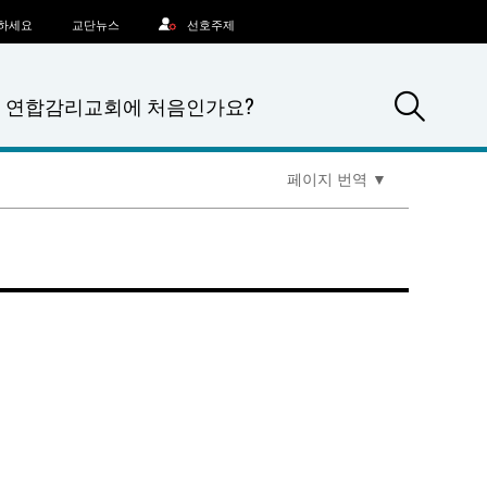
문하세요
교단뉴스
선호주제
Sea
연합감리교회에 처음인가요?
페이지 번역
▼