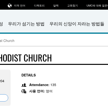
지역 언어
디렉토리
달력
교회찾기
UMC에 대해 질
성
우리가 섬기는 방법
우리의 신앙이 자라는 방법들
st Church
THODIST CHURCH
DETAILS
204
Attendance:
135
사용 언어:
영어