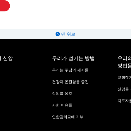
맨 위로
 신앙
우리가 섬기는 방법
우리의
방법
우리는 주님의 제자들
교회찾
건강과 온전함을 증진
신앙을
정의를 옹호
지도자를
사회 이슈들
연합감리교에 기부