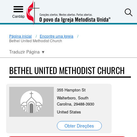
S
Cardápio
Página inicial
Encontre uma Igreja
Bethel United Methodist Church
Traduzir Página
▼
BETHEL UNITED METHODIST CHURCH
355 Hampton St
Walterboro, South
Carolina, 29488-3930
United States
Obter Direções